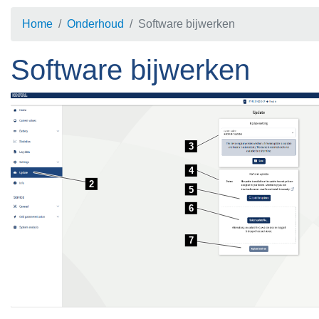
Home
Onderhoud
Software bijwerken
Software bijwerken
3
4
2
5
6
7