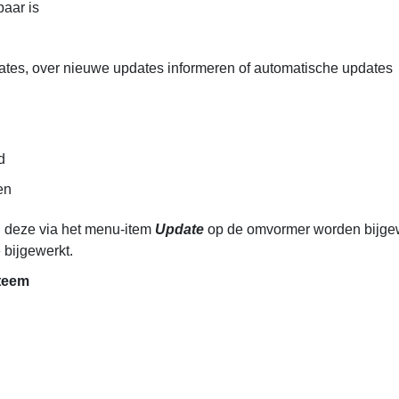
aar is
es, over nieuwe updates informeren of automatische updates
d
en
n deze via het menu-item
Update
op de omvormer worden bijgewe
bijgewerkt.
teem