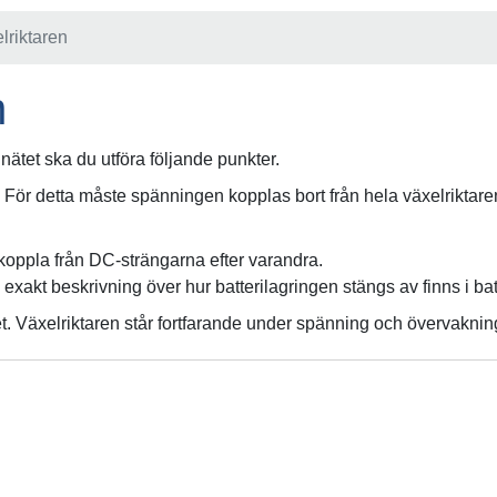
lriktaren
n
lnätet ska du utföra följande punkter.
. För detta måste spänningen kopplas bort från hela växelriktare
oppla från DC-strängarna efter varandra.
n exakt beskrivning över hur batterilagringen stängs av finns i ba
tet. Växelriktaren står fortfarande under spänning och övervakning