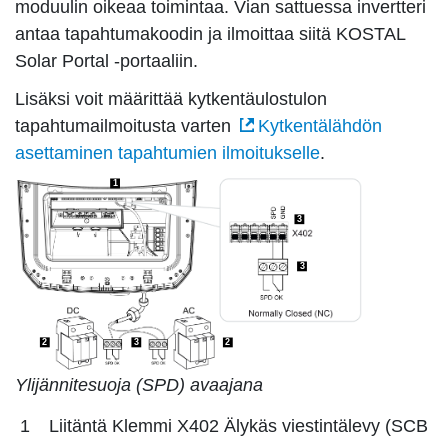
moduulin oikeaa toimintaa. Vian sattuessa invertteri
antaa tapahtumakoodin ja ilmoittaa siitä KOSTAL
Solar Portal -portaaliin.
Lisäksi voit määrittää kytkentäulostulon
tapahtumailmoitusta varten
Kytkentälähdön
asettaminen tapahtumien ilmoitukselle
.
1
3
3
2
3
2
Ylijännitesuoja (SPD) avaajana
1
Liitäntä Klemmi X402 Älykäs viestintälevy (SCB