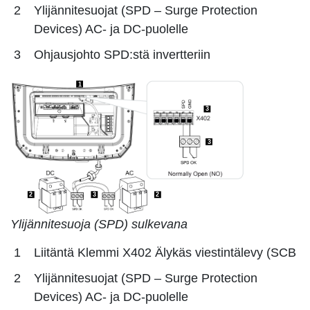
2
Ylijännitesuojat (SPD – Surge Protection
Devices) AC- ja DC-puolelle
3
Ohjausjohto SPD:stä invertteriin
1
3
3
2
3
2
Ylijännitesuoja (SPD) sulkevana
1
Liitäntä Klemmi X402 Älykäs viestintälevy (SCB
2
Ylijännitesuojat (SPD – Surge Protection
Devices) AC- ja DC-puolelle