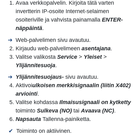
Avaa verkkopalvelin. Kirjoita tätä varten
invertterin IP-osoite Internet-selaimen
osoiteriville ja vahvista painamalla
ENTER-
näppäintä
.
Web-palvelimen sivu avautuu.
Kirjaudu web-palvelimeen
asentajana
.
Valitse valikosta
Service
>
Yleiset
>
Ylijännitesuoja
.
Ylijännitesuojaus-
sivu avautuu.
Aktivoi
ulkoisen merkkisignaalin (liitin X402)
arviointi
.
Valitse kohdassa
Ilmaisusignaali on kytketty
toiminto
Sulkeva (NO)
tai
Avaava (NC)
.
Napsauta
Tallenna-painiketta.
Toiminto on aktiivinen.