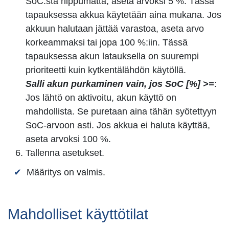
SoC:stä riippumatta, aseta arvoksi 5 %. Tässä
tapauksessa akkua käytetään aina mukana. Jos
akkuun halutaan jättää varastoa, aseta arvo
korkeammaksi tai jopa 100 %:iin. Tässä
tapauksessa akun latauksella on suurempi
prioriteetti kuin kytkentälähdön käytöllä.
Salli akun purkaminen vain, jos SoC [%] >=
:
Jos lähtö on aktivoitu, akun käyttö on
mahdollista. Se puretaan aina tähän syötettyyn
SoC-arvoon asti. Jos akkua ei haluta käyttää,
aseta arvoksi 100 %.
Tallenna asetukset.
Määritys on valmis.
Mahdolliset käyttötilat