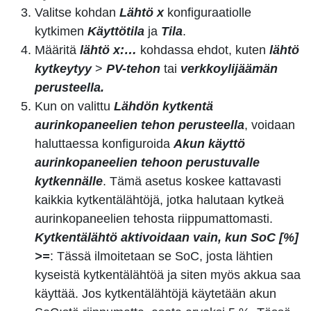
Valitse kohdan
Lähtö x
konfiguraatiolle
kytkimen
Käyttötila
ja
Tila
.
Määritä
lähtö
x:…
kohdassa ehdot, kuten
lähtö
kytkeytyy
>
PV-tehon
tai
verkkoylijäämän
perusteella.
Kun on valittu
Lähdön kytkentä
aurinkopaneelien tehon perusteella
, voidaan
haluttaessa konfiguroida
Akun käyttö
aurinkopaneelien tehoon perustuvalle
kytkennälle
. Tämä asetus koskee kattavasti
kaikkia kytkentälähtöjä, jotka halutaan kytkeä
aurinkopaneelien tehosta riippumattomasti.
Kytkentälähtö aktivoidaan vain, kun SoC [%]
>=
: Tässä ilmoitetaan se SoC, josta lähtien
kyseistä kytkentälähtöä ja siten myös akkua saa
käyttää. Jos kytkentälähtöjä käytetään akun