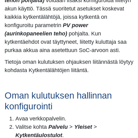
tehon pohjalta)
voidaan lisäksi konfiguroida liitetyn
akun käyttö. Tässä suoritetut asetukset koskevat
kaikkia kytkentälähtöjä, joissa kytkentä on
konfiguroitu parametrin
PV power
(aurinkopaneelien teho)
pohjalta. Kun
kytkentäehdot ovat täyttyneet, liitetty kuluttaja saa
purkaa akkua aina asetettuun SoC-arvoon asti.
Tietoja oman kulutuksen ohjauksen liitännästä löytyy
kohdasta Kytkentälähtöjen liitäntä.
Oman kulutuksen hallinnan
konfigurointi
Avaa verkkopalvelin.
Valitse kohta
Palvelu
>
Yleiset
>
Kytkentäulostulot
.