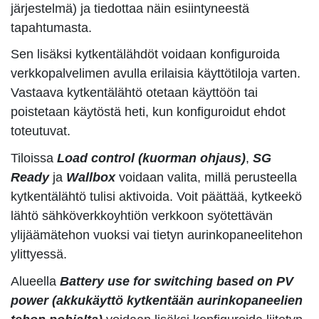
järjestelmä) ja tiedottaa näin esiintyneestä
tapahtumasta.
Sen lisäksi kytkentälähdöt voidaan konfiguroida
verkkopalvelimen avulla erilaisia käyttötiloja varten.
Vastaava kytkentälähtö otetaan käyttöön tai
poistetaan käytöstä heti, kun konfiguroidut ehdot
toteutuvat.
Tiloissa
Load control (kuorman ohjaus)
,
SG
Ready
ja
Wallbox
voidaan valita, millä perusteella
kytkentälähtö tulisi aktivoida. Voit päättää, kytkeekö
lähtö sähköverkkoyhtiön verkkoon syötettävän
ylijäämätehon vuoksi vai tietyn aurinkopaneelitehon
ylittyessä.
Alueella
Battery use for switching based on PV
power (akkukäyttö kytkentään aurinkopaneelien