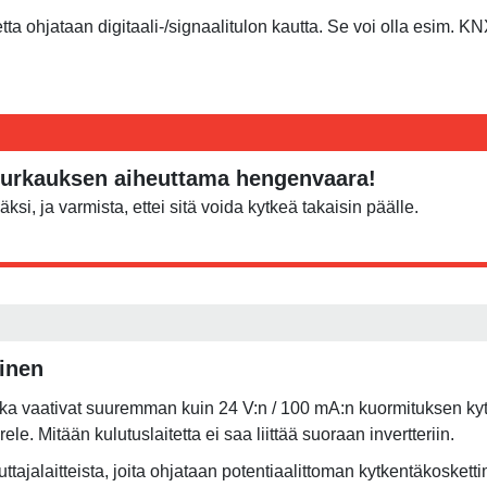
etta ohjataan digitaali-/signaalitulon kautta. Se voi olla esim.
purkauksen aiheuttama hengenvaara!
äksi, ja varmista, ettei sitä voida kytkeä takaisin päälle.
minen
tka vaativat suuremman kuin 24 V:n / 100 mA:n kuormituksen kytke
e. Mitään kulutuslaitetta ei saa liittää suoraan invertteriin.
luttajalaitteista, joita ohjataan potentiaalittoman kytkentäko