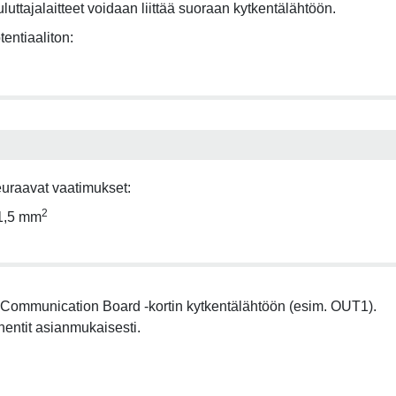
uluttajalaitteet voidaan liittää suoraan kytkentälähtöön.
entiaaliton:
euraavat vaatimukset:
2
–1,5 mm
rt Communication Board -kortin kytkentälähtöön (esim. OUT1).
entit asianmukaisesti.