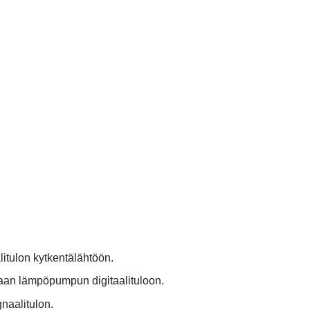
litulon kytkentälähtöön.
raan lämpöpumpun digitaalituloon.
naalitulon.