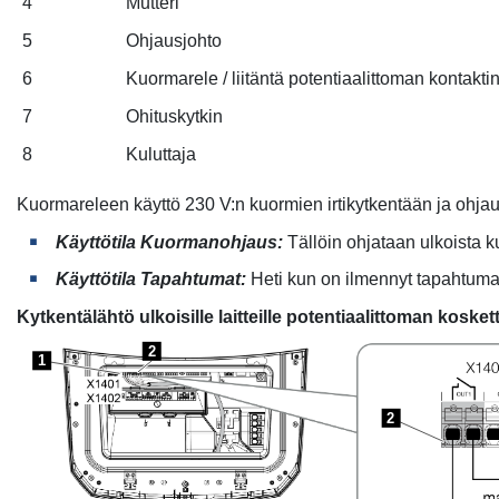
4
Mutteri
5
Ohjausjohto
6
Kuormarele / liitäntä potentiaalittoman kontakti
7
Ohituskytkin
8
Kuluttaja
Kuormareleen käyttö 230 V:n kuormien irtikytkentään ja ohja
Käyttötila Kuormanohjaus:
Tällöin ohjataan ulkoista k
Käyttötila Tapahtumat:
Heti kun on ilmennyt tapahtuma,
Kytkentälähtö ulkoisille laitteille potentiaalittoman koske
2
1
2