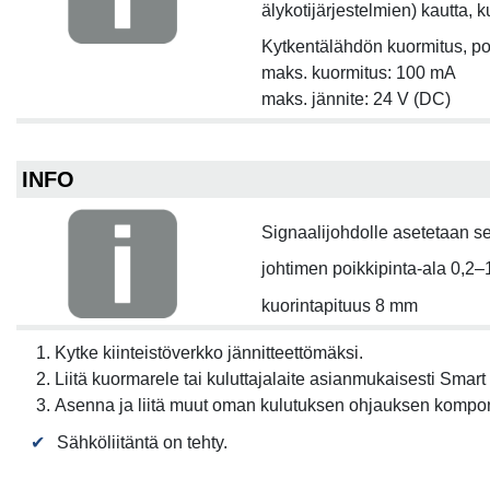
älykotijärjestelmien) kautta, k
Kytkentälähdön kuormitus, pot
maks. kuormitus: 100 mA
maks. jännite: 24 V (DC)
INFO
Signaalijohdolle asetetaan s
johtimen poikkipinta-ala 0,2
kuorintapituus 8 mm
Kytke kiinteistöverkko jännitteettömäksi.
Liitä kuormarele tai kuluttajalaite asianmukaisesti Sma
Asenna ja liitä muut oman kulutuksen ohjauksen kompon
Sähköliitäntä on tehty.