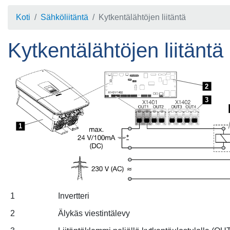
Koti
Sähköliitäntä
Kytkentälähtöjen liitäntä
Kytkentälähtöjen liitäntä
2
3
1
1
Invertteri
2
Älykäs viestintälevy