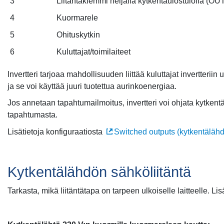
3
Liitäntäklemmi neljällä kytkentäulostulolla (OU
4
Kuormarele
5
Ohituskytkin
6
Kuluttajat/toimilaiteet
Invertteri tarjoaa mahdollisuuden liittää kuluttajat invertteri
ja se voi käyttää juuri tuotettua aurinkoenergiaa.
Jos annetaan tapahtumailmoitus, invertteri voi ohjata kytkentäl
tapahtumasta.
Lisätietoja konfiguraatiosta
Switched outputs (kytkentälähd
Kytkentälähdön sähköliitäntä
Tarkasta, mikä liitäntätapa on tarpeen ulkoiselle laitteelle. Lis