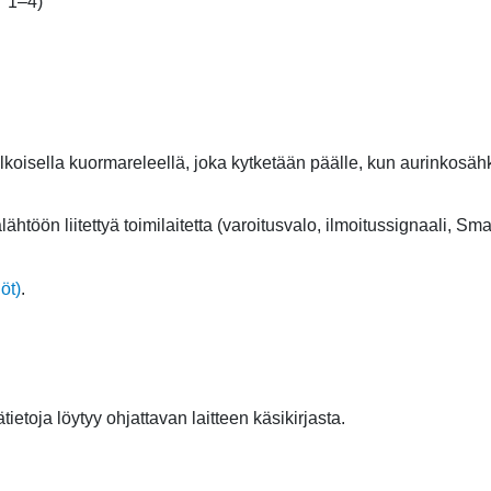
T 1–4)
in ulkoisella kuormareleellä, joka kytketään päälle, kun aurinkos
ähtöön liitettyä toimilaitetta (varoitusvalo, ilmoitussignaali, Sm
öt)
.
ätietoja löytyy ohjattavan laitteen käsikirjasta.