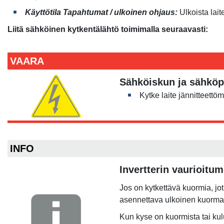
Käyttötila Tapahtumat / ulkoinen ohjaus:
Ulkoista lait
Liitä sähköinen kytkentälähtö toimimalla seuraavasti:
VAARA
Sähköiskun ja sähkö
Kytke laite jännitteettöm
INFO
Invertterin vaurioitu
Jos on kytkettävä kuormia, jo
asennettava ulkoinen kuormarel
Kun kyse on kuormista tai ku