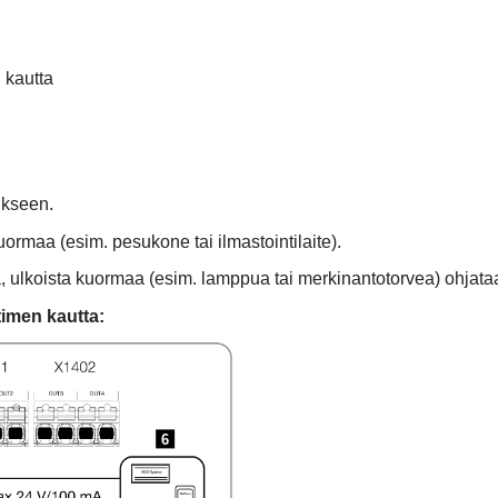
n kautta
ukseen.
uormaa (esim. pesukone tai ilmastointilaite).
 ulkoista kuormaa (esim. lamppua tai merkinantotorvea) ohjata
ttimen kautta:
6