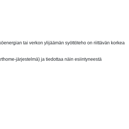
ähköenergian tai verkon ylijäämän syöttöteho on riittävän korkea
arthome-järjestelmä) ja tiedottaa näin esiintyneestä