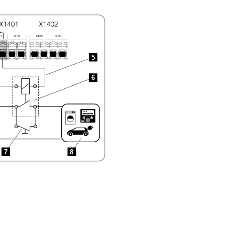
5
6
7
8