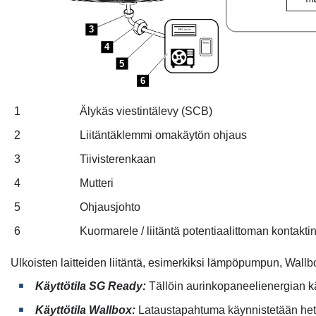
3
4
5
6
1
Älykäs viestintälevy (SCB)
2
Liitäntäklemmi omakäytön ohjaus
3
Tiivisterenkaan
4
Mutteri
5
Ohjausjohto
6
Kuormarele / liitäntä potentiaalittoman kontakti
Ulkoisten laitteiden liitäntä, esimerkiksi lämpöpumpun, Wallbo
Käyttötila SG Ready:
Tällöin aurinkopaneelienergian k
Käyttötila Wallbox:
Lataustapahtuma käynnistetään heti, 