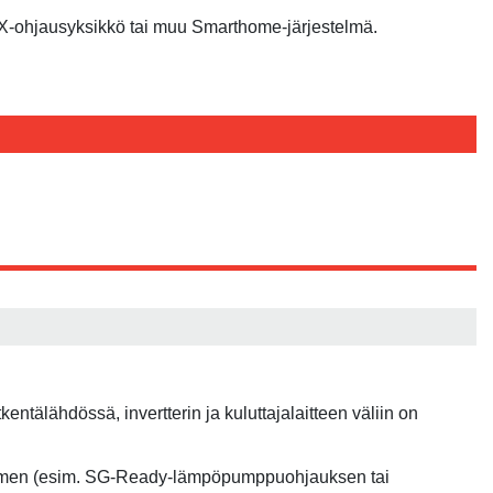
 KNX-ohjausyksikkö tai muu Smarthome-järjestelmä.
ntälähdössä, invertterin ja kuluttajalaitteen väliin on
skettimen (esim. SG-Ready-lämpöpumppuohjauksen tai