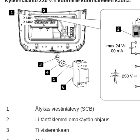
Kytkentälähtö 230 V:n kuormille kuormareleen kautta:
2
1
2
3
4
5
6
1
Älykäs viestintälevy (SCB)
2
Liitäntäklemmi omakäytön ohjaus
3
Tiivisterenkaan